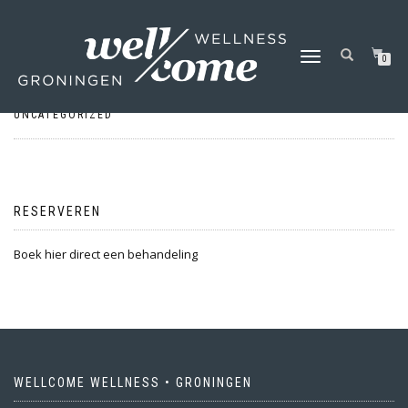
COMING SOON
SCHAKEL
0
TUSSEN
DOOR
PIETER LEWIS
|
MAART 31, 2020
|
1 REACTIE
|
MENU
UNCATEGORIZED
RESERVEREN
Boek hier direct een behandeling
WELLCOME WELLNESS • GRONINGEN