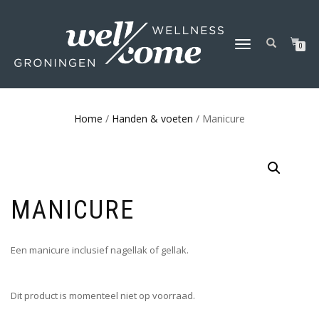
SCHAKEL
0
TUSSEN
MENU
Home
/
Handen & voeten
/ Manicure
MANICURE
Een manicure inclusief nagellak of gellak.
Dit product is momenteel niet op voorraad.